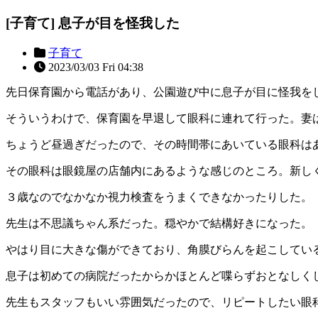
[子育て] 息子が目を怪我した
子育て
2023/03/03 Fri 04:38
先日保育園から電話があり、公園遊び中に息子が目に怪我を
そういうわけで、保育園を早退して眼科に連れて行った。妻
ちょうど昼過ぎだったので、その時間帯にあいている眼科は
その眼科は眼鏡屋の店舗内にあるような感じのところ。新し
３歳なのでなかなか視力検査をうまくできなかったりした。
先生は不思議ちゃん系だった。穏やかで結構好きになった。
やはり目に大きな傷ができており、角膜びらんを起こしてい
息子は初めての病院だったからかほとんど喋らずおとなしく
先生もスタッフもいい雰囲気だったので、リピートしたい眼