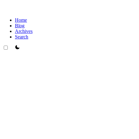
Home
Blog
Archives
Search
theme switcher