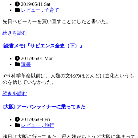
2019/05/11 Sat
レビュー ,
子育て
先日ベビーカーを買い直すことにしたと書いた。
続きを読む
[読書メモ]『サピエンス全史（下）』
2017/05/01 Mon
読書
p76 科学革命以前は、人類の文化のほとんどは進化というも
のを信じていなかった。
続きを読む
[大阪] アーバンライナーに乗ってきた
2017/06/09 Fri
レビュー ,
旅行
昨日は大阪に行ってきた。母と妹がちょうど大阪に集まって