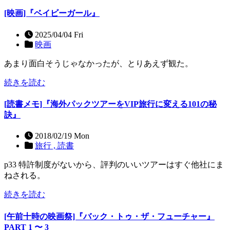
[映画]『ベイビーガール』
2025/04/04 Fri
映画
あまり面白そうじゃなかったが、とりあえず観た。
続きを読む
[読書メモ]『海外パックツアーをVIP旅行に変える101の秘
訣』
2018/02/19 Mon
旅行 ,
読書
p33 特許制度がないから、評判のいいツアーはすぐ他社にま
ねされる。
続きを読む
[午前十時の映画祭]『バック・トゥ・ザ・フューチャー』
PART 1 〜 3