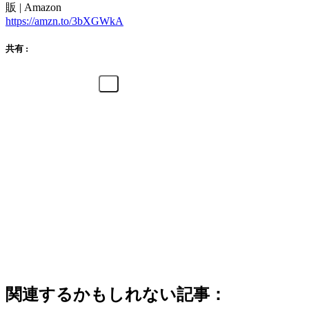
販 | Amazon
https://amzn.to/3bXGWkA
共有 :
関連するかもしれない記事：