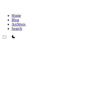
Home
Blog
Archives
Search
theme switcher