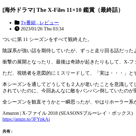
[海外ドラマ] The X-Files 11×10 鑑賞（最終話）
Tv番組 ,
レビュー
2023/01/26 Thu 03:34
ついに第 11 シーズンをすべて観終えた。
陰謀系が強い話を期待していたが、ずっと走り回る話だった
衝撃の展開となったり、最後は奇跡が起きたりもして、X-フ
ただ、視聴者を意図的にミスリードして、「実は・・・」と
本シーズンを通してどうしても２人が老いたことを意識して
されていたのに、今回あんなに敵をバンバン倒していたのが
全シーズンを観直そうかと一瞬思ったが、やはりホーラー系
Amazon | X-ファイル 2018 (SEASONSブルーレイ・ボックス) ［
https://amzn.to/3FYpkAi
共有 :