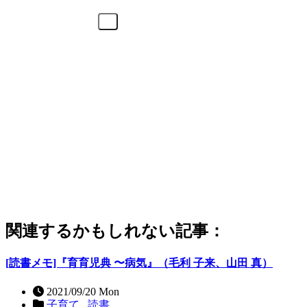
関連するかもしれない記事：
[読書メモ]『育育児典 〜病気』（毛利 子来、山田 真）
2021/09/20 Mon
子育て ,
読書