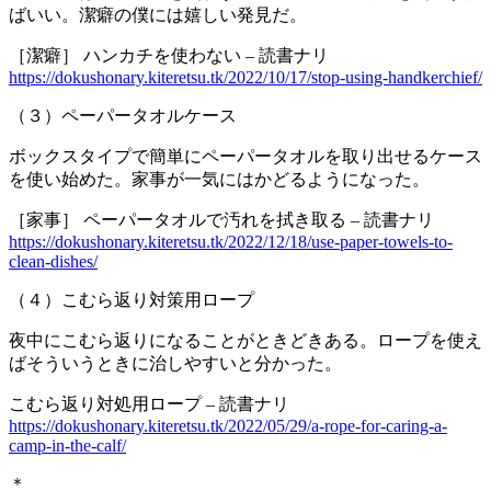
ばいい。潔癖の僕には嬉しい発見だ。
［潔癖］ ハンカチを使わない – 読書ナリ
https://dokushonary.kiteretsu.tk/2022/10/17/stop-using-handkerchief/
（３）ペーパータオルケース
ボックスタイプで簡単にペーパータオルを取り出せるケース
を使い始めた。家事が一気にはかどるようになった。
［家事］ ペーパータオルで汚れを拭き取る – 読書ナリ
https://dokushonary.kiteretsu.tk/2022/12/18/use-paper-towels-to-
clean-dishes/
（４）こむら返り対策用ロープ
夜中にこむら返りになることがときどきある。ロープを使え
ばそういうときに治しやすいと分かった。
こむら返り対処用ロープ – 読書ナリ
https://dokushonary.kiteretsu.tk/2022/05/29/a-rope-for-caring-a-
camp-in-the-calf/
＊