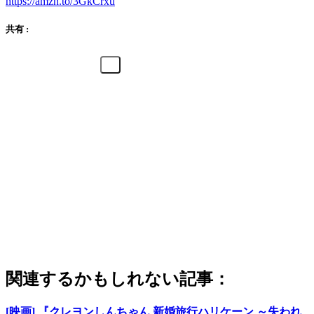
https://amzn.to/3GkCrxu
共有 :
関連するかもしれない記事：
[映画] 『クレヨンしんちゃん 新婚旅行ハリケーン ～失われ