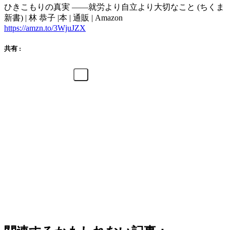
ひきこもりの真実 ――就労より自立より大切なこと (ちくま
新書) | 林 恭子 |本 | 通販 | Amazon
https://amzn.to/3WjuJZX
共有 :