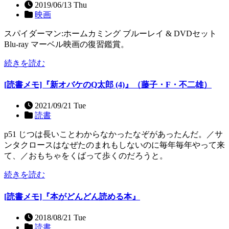
2019/06/13 Thu
映画
スパイダーマン:ホームカミング ブルーレイ & DVDセット
Blu-ray マーベル映画の復習鑑賞。
続きを読む
[読書メモ]『新オバケのQ太郎 (4)』（藤子・F・不二雄）
2021/09/21 Tue
読書
p51 じつは長いことわからなかったなぞがあったんだ。／サ
ンタクロースはなぜたのまれもしないのに毎年毎年やって来
て、／おもちゃをくばって歩くのだろうと。
続きを読む
[読書メモ]『本がどんどん読める本』
2018/08/21 Tue
読書