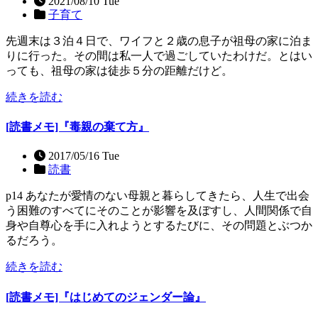
2021/08/10 Tue
子育て
先週末は３泊４日で、ワイフと２歳の息子が祖母の家に泊ま
りに行った。その間は私一人で過ごしていたわけだ。とはい
っても、祖母の家は徒歩５分の距離だけど。
続きを読む
[読書メモ]『毒親の棄て方』
2017/05/16 Tue
読書
p14 あなたが愛情のない母親と暮らしてきたら、人生で出会
う困難のすべてにそのことが影響を及ぼすし、人間関係で自
身や自尊心を手に入れようとするたびに、その問題とぶつか
るだろう。
続きを読む
[読書メモ]『はじめてのジェンダー論』