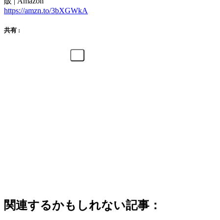
販 | Amazon
https://amzn.to/3bXGWkA
共有 :
関連するかもしれない記事：