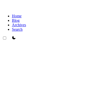
Home
Blog
Archives
Search
theme switcher