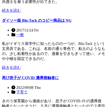
弁護士を雇う必要性が出てきた。
続きを読む
ダイソー版 Blu-Tack のコピー商品は NG
2017/11/24 Fri
一般
私がイギリス留学中に知ったものの一つが、Blu-Tack という
文房具である。これは、名前の通り青色で、粘土のようなも
の。少し粘着性があるので、適量を引きちぎって使い、メモ
や小物を固定できるのだ。
続きを読む
再び息子が COVID 濃厚接触者に
2022/09/08 Thu
子育て
きのう保育園から連絡があり、息子が COVID-19 の濃厚接
触者となったそうだ。５月に濃厚接触者となったので２度目