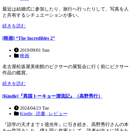
最近は結婚式に参加したり、旅行へ行ったりして、写真を人
と共有するシチュエーションが多い。
続きを読む
[映画] “The Incredibles 2”
2019/09/01 Sun
映画
名古屋松坂屋美術館のピクサーの展覧会に行く前にピクサー
作品の鑑賞。
続きを読む
[Kindle]『異国トーキョー漂流記』（高野秀行）
2024/04/23 Tue
Kindle ,
読書 ,
レビュー
『語学の天才まで１億光年』に引き続き、高野秀行さんの本
を一気読みした。僕も同じ作家として、読者が次々に読みた