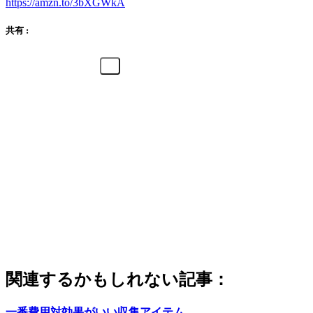
https://amzn.to/3bXGWkA
共有 :
関連するかもしれない記事：
一番費用対効果がいい収集アイテム