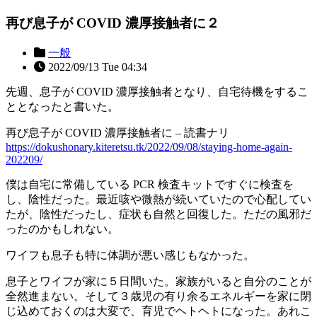
再び息子が COVID 濃厚接触者に２
一般
2022/09/13 Tue 04:34
先週、息子が COVID 濃厚接触者となり、自宅待機をするこ
ととなったと書いた。
再び息子が COVID 濃厚接触者に – 読書ナリ
https://dokushonary.kiteretsu.tk/2022/09/08/staying-home-again-
202209/
僕は自宅に常備している PCR 検査キットですぐに検査を
し、陰性だった。最近咳や微熱が続いていたので心配してい
たが、陰性だったし、症状も自然と回復した。ただの風邪だ
ったのかもしれない。
ワイフも息子も特に体調が悪い感じもなかった。
息子とワイフが家に５日間いた。家族がいると自分のことが
全然進まない。そして３歳児の有り余るエネルギーを家に閉
じ込めておくのは大変で、育児でヘトヘトになった。あれこ