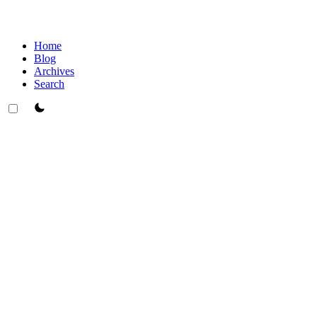
Home
Blog
Archives
Search
theme switcher