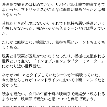
映画館で観るのは初めてだが、リバイバル上映で鑑賞できて
よかった。マトリックスがこんなに面白い映画だったとは知
らなかった！
昔観たときの記憶はないが、それでも気持ち悪い映画という
印象しかなかった。虫がへそから入るシーンだけは覚えてい
た。
たしかに結構こわい映画だし、気持ち悪いシーンもちょくち
ょくある。
現実と非現実が区別がつかなくなったり、機械に支配される
世界という点で、『インセプション』や『ターミネーター』
にかなり近い世界観だ。
ネオが ctrl + c とタイプしていたシーンが一瞬映っていた。
今の僕ならこれがコマンドラインにおいて中断コマンドだと
分かった。
続きを観たい。次回の午前十時の映画祭で続編が上映される
ようだが、映画館で観たいと思いつつも自宅で観よう。