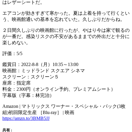
はレザーシートだ。
エアコンが効きすぎて寒かった。夏は上着を持って行くとい
う、映画館通いの基本を忘れていた。久しぶりだからね。
２日間久しぶりの映画館に行ったが、やはり今は家で観るの
が一番だ。感染リスクの不安があるままでの外出だと十分に
楽しめない。
評価：5/5
鑑賞日：2022-8-8（月）10:35～13:00
映画館：ミッドランド スクエア シネマ
スクリーン：スクリーン５
座席：指定席
料金：2300円（オンライン予約、プレミアムシート）
字幕版（字幕：林完治）
Amazon | マトリックス ワーナー・スペシャル・パック(3枚
組)初回限定生産 ［Blu-ray］ | 映画
https://amzn.to/3BMB5JJ
共有 :