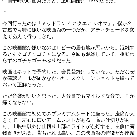
午前十時の映画祭だけど、上映開始は 10:35 だった。
＊
今回行ったのは「ミッドランド スクエア シネマ」。僕が名
古屋でも特に嫌いな映画館の一つだが、アティチュードを変
えてあえて行ってきた。
この映画館が嫌いなのはロビーの居心地が悪いから。混雑す
るとすぐゴチャゴチャになる。今回も混雑していて、相変わ
らずのゴチャゴチャぶりだった。
映画はネットで予約した。会員登録はしていない。ただなぜ
か確認メールが届かなかった。スクリーンショットを撮って
おいて正解だった。
ただ音響がいいと思った。大音量でもマイルドな音で、耳が
痛くならない。
この映画館で初めてのプレミアムシートに座った。座席が大
きくて、左右に広いアームレストがある。高い仕切りがあ
り、上映中以外は仕切り上部にライトが点灯する。左側に荷
物置きがある。背もたれは高い。この映画館の特徴だが座席