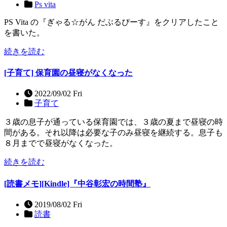
Ps vita
PS Vita の『ぎゃる☆がん だぶるぴーす』をクリアしたこと
を書いた。
続きを読む
[子育て] 保育園の昼寝がなくなった
2022/09/02 Fri
子育て
３歳の息子が通っている保育園では、３歳の夏まで昼寝の時
間がある。それ以降は必要な子のみ昼寝を継続する。息子も
８月までで昼寝がなくなった。
続きを読む
[読書メモ][Kindle]『中谷彰宏の時間塾』
2019/08/02 Fri
読書