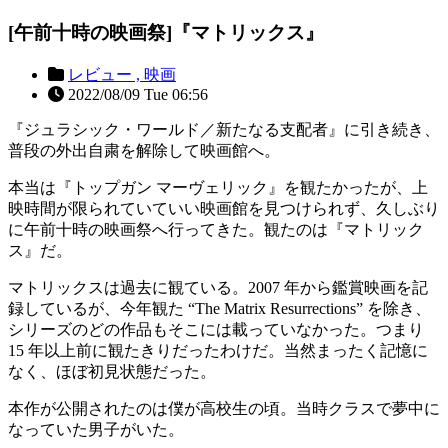
[午前十時の映画祭]『マトリックス』
レビュー ,
映画
2022/08/09 Tue 06:56
『ジュラシック・ワールド／新たなる支配者』に引き続き、
普段の外出自粛を解除して映画館へ。
本当は『トップガン マーヴェリック』を観たかったが、上
映時間が限られていていい映画館を見つけられず、久しぶり
に午前十時の映画祭へ行ってきた。観たのは『マトリック
ス』だ。
マトリックスは過去に観ている。2007 年から鑑賞映画を記
録しているが、今年観た “The Matrix Resurrections” を除き、
シリーズのどの作品もそこには載っていなかった。つまり
15 年以上前に観たきりだったわけだ。当然まったく記憶に
なく、ほぼ初見状態だった。
本作が公開されたのは僕が高校生の頃。当時クラスで夢中に
なっていた男子がいた。