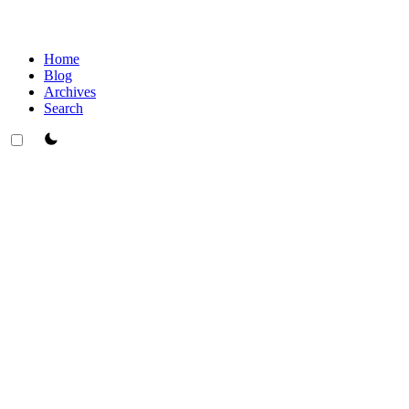
Home
Blog
Archives
Search
theme switcher