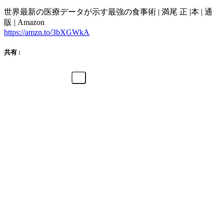
世界最新の医療データが示す最強の食事術 | 満尾 正 |本 | 通
販 | Amazon
https://amzn.to/3bXGWkA
共有 :