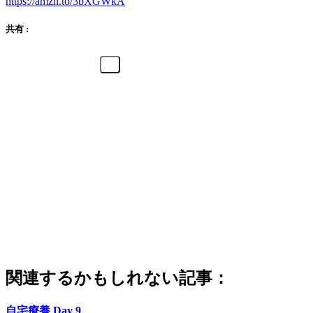
https://amzn.to/3bXGWkA
共有 :
関連するかもしれない記事：
自宅療養 Day 9