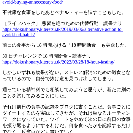
avoid-buying-unnecessary-food/
不健康な食事をしたあとペナルティーを課すこともした。
［ライフハック］ 悪習を絶つための代替行動 – 読書ナリ
https://dokushonary.kiteretsu.tk/2019/03/06/alternative-action-to-
avoid-bad-hahits/
前日の食事から 18 時間あける「18 時間断食」も実践した。
30 日チャレンジで 18 時間断食 – 読書ナリ
https://dokushonary.kiteretsu.tk/2022/03/28/18-hour-fasting/
しかしいずれも効果がない。ストレス解消のための過食とな
っているので、自分で抜け道を見つけ出してしまう。
通っている精神科でも相談してみようと思うが、新たに別の
ことを試してみることにした。
それは前日の食事の記録をブログに書くことだ。食事ごとに
ツイートするのを実践してきたが、それは単なるルーティン
ワークになっていた。ツイートをやめて次の日に前日の食事
を振り返るようにするわけだ。何を食べたかを記録するだけ
でなく、反省点なども書いていく。