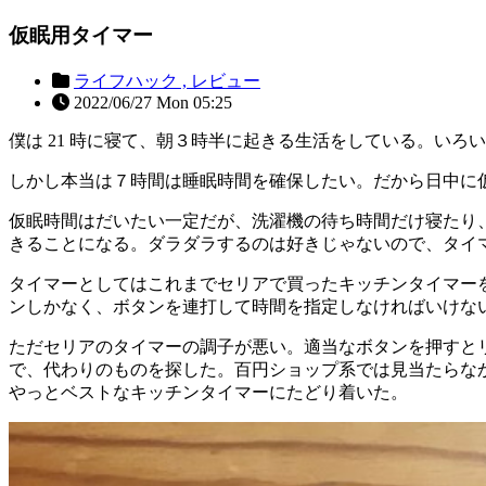
仮眠用タイマー
ライフハック ,
レビュー
2022/06/27 Mon 05:25
僕は 21 時に寝て、朝３時半に起きる生活をしている。い
しかし本当は７時間は睡眠時間を確保したい。だから日中に仮
仮眠時間はだいたい一定だが、洗濯機の待ち時間だけ寝たり
きることになる。ダラダラするのは好きじゃないので、タイ
タイマーとしてはこれまでセリアで買ったキッチンタイマー
ンしかなく、ボタンを連打して時間を指定しなければいけな
ただセリアのタイマーの調子が悪い。適当なボタンを押すと
で、代わりのものを探した。百円ショップ系では見当たらなか
やっとベストなキッチンタイマーにたどり着いた。