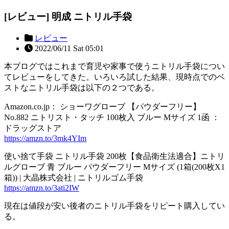
[レビュー] 明成 ニトリル手袋
レビュー
2022/06/11 Sat 05:01
本ブログではこれまで育児や家事で使うニトリル手袋につい
てレビューをしてきた。いろいろ試した結果、現時点でのベ
ストなニトリル手袋は以下の２つである。
Amazon.co.jp： ショーワグローブ 【パウダーフリー】
No.882 ニトリスト・タッチ 100枚入 ブルー Mサイズ 1函 ：
ドラッグストア
https://amzn.to/3mk4YIm
使い捨て手袋 ニトリル手袋 200枚【食品衛生法適合】ニトリ
ルグローブ 青 ブルー パウダーフリー Mサイズ (1箱(200枚X1
箱)) | 大晶株式会社 | ニトリルゴム手袋
https://amzn.to/3ati2IW
現在は値段が安い後者のニトリル手袋をリピート購入してい
る。