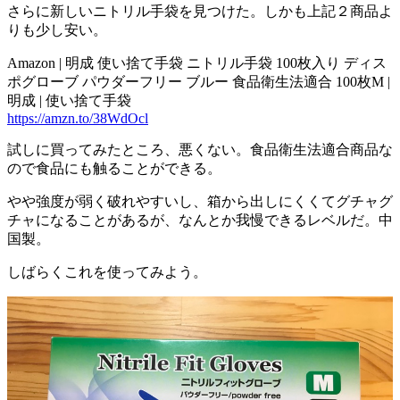
さらに新しいニトリル手袋を見つけた。しかも上記２商品よ
りも少し安い。
Amazon | 明成 使い捨て手袋 ニトリル手袋 100枚入り ディス
ポグローブ パウダーフリー ブルー 食品衛生法適合 100枚M |
明成 | 使い捨て手袋
https://amzn.to/38WdOcl
試しに買ってみたところ、悪くない。食品衛生法適合商品な
ので食品にも触ることができる。
やや強度が弱く破れやすいし、箱から出しにくくてグチャグ
チャになることがあるが、なんとか我慢できるレベルだ。中
国製。
しばらくこれを使ってみよう。