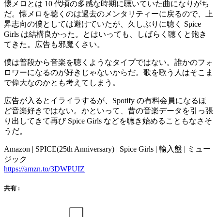
懐メロとは 10 代頃の多感な時期に聴いていた曲になりがち
だ。懐メロを聴くのは過去のメンタリティーに戻るので、上
昇志向の僕としては避けていたが、久しぶりに聴く Spice
Girls は結構良かった。とはいっても、しばらく聴くと飽き
てきた。広告も邪魔くさい。
僕は普段から音楽を聴くようなタイプではない。誰かのフォ
ロワーになるのが好きじゃないからだ。歌を歌う人はそこま
で偉大なのかとも考えてしまう。
広告が入るとイライラするが、Spotify の有料会員になるほ
ど音楽好きではない。かといって、昔の音楽データを引っ張
り出してきて再び Spice Girls などを聴き始めることもなさそ
うだ。
Amazon | SPICE(25th Anniversary) | Spice Girls | 輸入盤 | ミュー
ジック
https://amzn.to/3DWPUIZ
共有 :