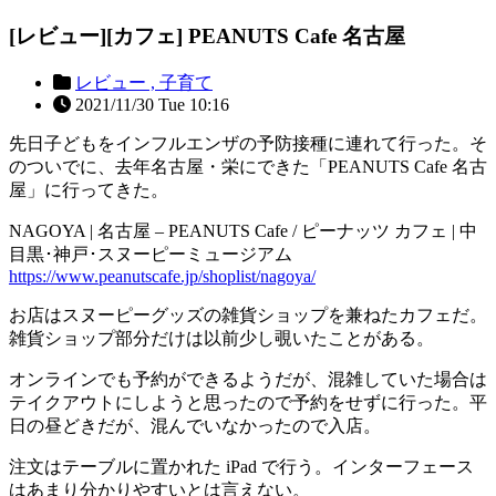
[レビュー][カフェ] PEANUTS Cafe 名古屋
レビュー ,
子育て
2021/11/30 Tue 10:16
先日子どもをインフルエンザの予防接種に連れて行った。そ
のついでに、去年名古屋・栄にできた「PEANUTS Cafe 名古
屋」に行ってきた。
NAGOYA | 名古屋 – PEANUTS Cafe / ピーナッツ カフェ | 中
目黒･神戸･スヌーピーミュージアム
https://www.peanutscafe.jp/shoplist/nagoya/
お店はスヌーピーグッズの雑貨ショップを兼ねたカフェだ。
雑貨ショップ部分だけは以前少し覗いたことがある。
オンラインでも予約ができるようだが、混雑していた場合は
テイクアウトにしようと思ったので予約をせずに行った。平
日の昼どきだが、混んでいなかったので入店。
注文はテーブルに置かれた iPad で行う。インターフェース
はあまり分かりやすいとは言えない。