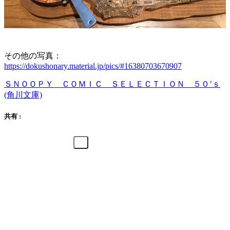
その他の写真：
https://dokushonary.material.jp/pics/#16380703670907
ＳＮＯＯＰＹ ＣＯＭＩＣ ＳＥＬＥＣＴＩＯＮ ５０’ｓ
(角川文庫)
共有 :