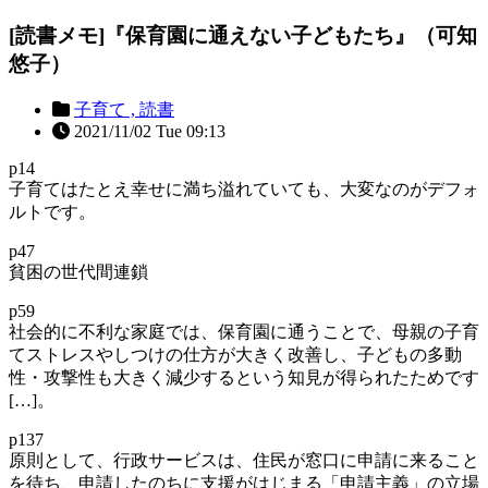
[読書メモ]『保育園に通えない子どもたち』（可知
悠子）
子育て ,
読書
2021/11/02 Tue 09:13
p14
子育てはたとえ幸せに満ち溢れていても、大変なのがデフォ
ルトです。
p47
貧困の世代間連鎖
p59
社会的に不利な家庭では、保育園に通うことで、母親の子育
てストレスやしつけの仕方が大きく改善し、子どもの多動
性・攻撃性も大きく減少するという知見が得られたためです
[…]。
p137
原則として、行政サービスは、住民が窓口に申請に来ること
を待ち、申請したのちに支援がはじまる「申請主義」の立場