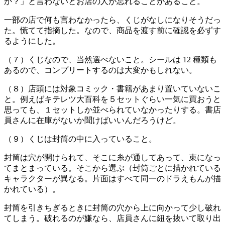
か？」と言わないとお店の人が忘れることがあること。
一部の店で何も言わなかったら、くじがなしになりそうだっ
た。慌てて指摘した。なので、商品を渡す前に確認を必ずす
るようにした。
（７）くじなので、当然選べないこと。シールは 12 種類も
あるので、コンプリートするのは大変かもしれない。
（８）店頭には対象コミック・書籍があまり置いていないこ
と。例えばキテレツ大百科を５セットぐらい一気に買おうと
思っても、１セットしか並べられていなかったりする。書店
員さんに在庫がないか聞けばいいんだろうけど。
（９）くじは封筒の中に入っていること。
封筒は穴が開けられて、そこに糸が通してあって、束になっ
てまとまっている。そこから選ぶ（封筒ごとに描かれている
キャラクターが異なる。片面はすべて同一のドラえもんが描
かれている）。
封筒を引きちぎるときに封筒の穴から上に向かって少し破れ
てしまう。破れるのが嫌なら、店員さんに紐を抜いて取り出