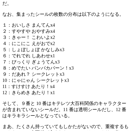
だ。
なお、集まったシールの枚数の分布は以下のようになる。
１：おいしさ まんてんx4
２：すやすや おやすみx4
３：きゃー！ こわいよx2
４：にこにこ えがおでx2
５：しょぼしょぼ かなしみx3
６：でれでれ しあわせx1
７：びっくり ぎょうてんx3
８：めでたい パンパカパーン！x3
９：だあれ？ シークレットx3
10：にゃにゃん シークレットx3
11：すけすけ あたり！x4
12：きらめき あたり！x1
そして、９番と 10 番はキテレツ大百科関係のキャラクター
が含まれていないシールだ。11 番は透明シールだし、12 番
はキラキラシールとなっている。
まあ、たくさん持っていてもしかたがないので、重複するも