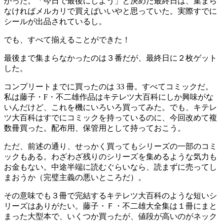
かった。「今日で最後にしよう」と決めた最終日は、集まら
なければメルカリで買えばいいやと思っていた。実際すでに
シールが出品されているし。
でも、すべて揃えることができた！
最後まで集まらなかったのは３番だが、最終日に２枚ゲット
した。
コンプリートまでに買ったのは 33 冊。すべてコミックだ。
私は藤子・F・不二雄作品はキテレツ大百科にしか興味がな
いんだけど、これを機にいろいろ買ってみた。でも、キテレ
ツ大百科はすでにコミックを持っているのに、今回改めて複
数冊買った。配布用、保管用として持っておこう。
ただ、前述の通り、せっかく買ってもシリーズの一部のコミ
ックもある。わざわざ残りのシリーズを集めるような気力も
お金もない。中途半端に読むぐらいなら、読まずに売ってし
まおうか（完璧主義の悪いところだ）。
その意味でも３冊で完結するキテレツ大百科のような短いシ
リーズはありがたい。藤子・Ｆ・不二雄大全集は１冊にまと
まった大型本で、いくつか買ったが、値段が高いのがネック