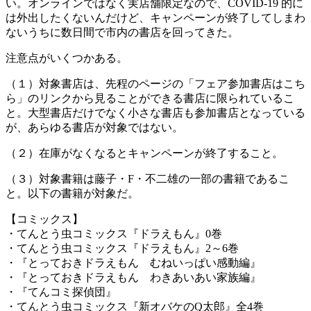
い。オンラインではなく実店舗限定なので、COVID-19 的に
は外出したくないんだけど、キャンペーンが終了してしまわ
ないうちに数日間で市内の書店を回ってきた。
注意点がいくつかある。
（１）対象書店は、先程のページの「フェア参加書店はこち
ら」のリンクから見ることができる書店に限られているこ
と。大型書店だけでなく小さな書店も参加書店となっている
が、あらゆる書店が対象ではない。
（２）在庫がなくなるとキャンペーンが終了すること。
（３）対象書籍は藤子・F・不二雄の一部の書籍であるこ
と。以下の書籍が対象だ。
【コミックス】
・てんとう虫コミックス『ドラえもん』0巻
・てんとう虫コミックス『ドラえもん』2～6巻
・『とっておきドラえもん むねいっぱい感動編』
・『とっておきドラえもん わきあいあい家族編』
・『てんコミ探偵団』
・てんとう虫コミックス『新オバケのQ太郎』全4巻