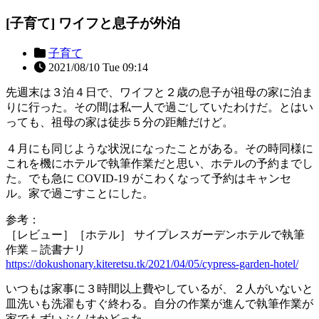
[子育て] ワイフと息子が外泊
子育て
2021/08/10 Tue 09:14
先週末は３泊４日で、ワイフと２歳の息子が祖母の家に泊ま
りに行った。その間は私一人で過ごしていたわけだ。とはい
っても、祖母の家は徒歩５分の距離だけど。
４月にも同じような状況になったことがある。その時同様に
これを機にホテルで執筆作業だと思い、ホテルの予約までし
た。でも急に COVID-19 がこわくなって予約はキャンセ
ル。家で過ごすことにした。
参考：
［レビュー］［ホテル］ サイプレスガーデンホテルで執筆
作業 – 読書ナリ
https://dokushonary.kiteretsu.tk/2021/04/05/cypress-garden-hotel/
いつもは家事に３時間以上費やしているが、２人がいないと
皿洗いも洗濯もすぐ終わる。自分の作業が進んで執筆作業が
家でもずいぶんはかどった。