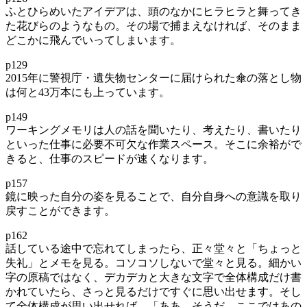
ふとひらめいたアイデアは、頭のなかにヒラヒラと舞ってき
た花びらのようなもの。その場で捕まえなければ、そのまま
どこかに飛んでいってしまいます。
p129
2015年に警視庁・遺失物センターに届けられた傘の落とし物
は何と43万本にも上っています。
p149
ワーキングメモリは人の話を聞いたり、考えたり、書いたり
といった仕事に必要不可欠な作業スペース。そこに余裕がで
きると、仕事のスピードが速くなります。
p157
鏡に映った自分の姿を見ることで、自分自身への意識を取り
戻すことができます。
p162
話している途中で忘れてしまったら、正々堂々と「ちょっと
失礼」とメモを見る。コソコソしないで堂々と見る。細かい
字の原稿ではなく、デカデカと大きな文字で全体構成だけ書
かれていたら、さっと見るだけですぐに思い出せます。そし
て全体構成が思い出せれば、「ああ、そうだ。ここではあの