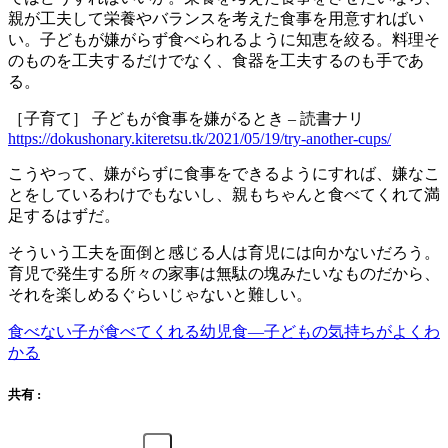
親が工夫して栄養やバランスを考えた食事を用意すればい
い。子どもが嫌がらず食べられるように知恵を絞る。料理そ
のものを工夫するだけでなく、食器を工夫するのも手であ
る。
［子育て］ 子どもが食事を嫌がるとき – 読書ナリ
https://dokushonary.kiteretsu.tk/2021/05/19/try-another-cups/
こうやって、嫌がらずに食事をできるようにすれば、嫌なこ
とをしているわけでもないし、親もちゃんと食べてくれて満
足するはずだ。
そういう工夫を面倒と感じる人は育児には向かないだろう。
育児で発生する所々の家事は無駄の塊みたいなものだから、
それを楽しめるぐらいじゃないと難しい。
食べない子が食べてくれる幼児食―子どもの気持ちがよくわ
かる
共有 :