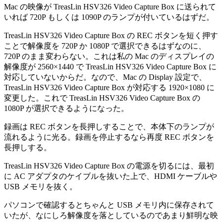
Mac の映像が TreasLin HSV326 Video Capture Box に送られて
いれば 720P もしくは 1090P のランプが付いているはずだ。
TreasLin HSV326 Video Capture Box の REC ボタンを短く押す
ことで解像度を 720P か 1080P で選択できるはずなのに、
720P のまま変わらない。これは私の Mac のディスプレイの
解像度が 2560×1440 で TreasLin HSV326 Video Capture Box に
対応していないからだ。なので、Mac の Display 設定で、
TreasLin HSV326 Video Capture Box が対応する 1920×1080 に
変更した。これで TreasLin HSV326 Video Capture Box の
1080P が選択できるようになった。
録画は REC ボタンを長押しすることで、本体下のランプが
流れるように光る。録画を停止するなら再度 REC ボタンを
長押しする。
TreasLin HSV326 Video Capture Box の電源を切るには、最初
に AC アダプタのケイブルを抜いた上で、HDMI ケーブルや
USB メモリを抜く。
パソコンで確認するとちゃんと USB メモリ内に保存されて
いたが、なにしろ解像度を落としているのであまり鮮明な映