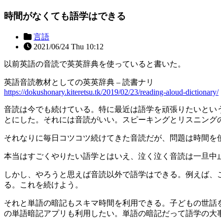
時間がなくても語学はできる
言語
2021/06/24 Thu 10:12
以前英語の音読で英英辞典を使っていると書いた。
英語音読教材としての英英辞典 – 読書ナリ
https://dokushonary.kiteretsu.tk/2019/02/23/reading-aloud-dictionary/
音読は今でも続けている。特に最近は語学を頑張りたいとい
とにした。それには音読がいい。スピーキングとリスニング
それなりに毎日コツコツ続けてきた音読だが、問題は時間を使う
本当はすごくやりたい語学とはいえ、泣く泣く音読は一旦中
しかし、やろうと思えば音読以外で語学はできる。例えば、
る。これを続けよう。
それと単語の暗記もスキマ時間を利用できる。子どもの世話
の単語暗記アプリも利用したい。単語の暗記だって語学の大