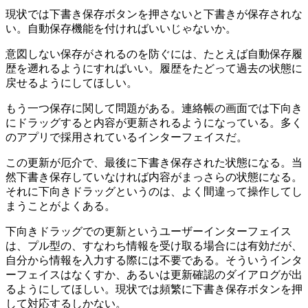
現状では下書き保存ボタンを押さないと下書きが保存されな
い。自動保存機能を付ければいいじゃないか。
意図しない保存がされるのを防ぐには、たとえば自動保存履
歴を遡れるようにすればいい。履歴をたどって過去の状態に
戻せるようにしてほしい。
もう一つ保存に関して問題がある。連絡帳の画面では下向き
にドラッグすると内容が更新されるようになっている。多く
のアプリで採用されているインターフェイスだ。
この更新が厄介で、最後に下書き保存された状態になる。当
然下書き保存していなければ内容がまっさらの状態になる。
それに下向きドラッグというのは、よく間違って操作してし
まうことがよくある。
下向きドラッグでの更新というユーザーインターフェイス
は、プル型の、すなわち情報を受け取る場合には有効だが、
自分から情報を入力する際には不要である。そういうインタ
ーフェイスはなくすか、あるいは更新確認のダイアログが出
るようにしてほしい。現状では頻繁に下書き保存ボタンを押
して対応するしかない。