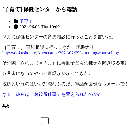
[子育て] 保健センターから電話
子育て
2021/06/03 Thu 10:00
２月に保健センターの育児相談に行ったことを書いた。
［子育て］ 育児相談に行ってきた – 読書ナリ
https://dokushonary.kiteretsu.tk/2021/02/09/parenting-counseling/
その際、次の月（＝３月）に再度子どもの様子を聞き取る電
５月末になってやっと電話がかかってきた。
役所というのはいい加減なものだ。電話が面倒ならメールで
なぜ、彼らは「お役所仕事」を変えられたのか?
共有 :