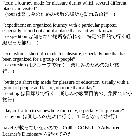
“tour: a journey made for pleasure during which several different
places are visited”
（tour は楽しみのための複数の場所を訪れる旅行。）
“expedition: an organized journey with a particular purpose,
especially to find out about a place that is not well known”
（expedition は知らない場所を訪れる、特定の目的で行く組
織だった旅行。）
“excursion: a short trip made for pleasure, especially one that has
been organized for a group of people”
（excursion はグループで行く、楽しみのための短い旅
行。）
“outing: a short trip made for pleasure or education, usually with a
group of people and lasting no more than a day”
（outing は日帰りで行く、楽しみや教育目的の、集団での小
旅行）
“day out: a trip to somewhere for a day, especially for pleasure”
（day out は楽しみのために行く、１日がかりの旅行）
travel が載っていないので、Collins COBUILD Advanced
Learner’s Dictionary を調べてみた。