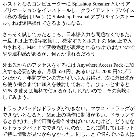
ホストとなるコンピューターに Splashtop Streamer というア
プリケーションをインストールし、クライアント・デバイス
（私の場合は iPad）に Splashtop Personal アプリをインストー
ルすれば遠隔操作できるようになる。
さっそく試してみたところ、日本語入力も問題なくできた。
一旦 iPad 上で漢字変換し、確定するとホストの Mac 上で入
力される。Mac 上で変換過程が表示されるわけではないので
やや違和感があるが、何とか慣れるだろう。
外出先からのアクセスをするには Anywhere Access Pack に加
入する必要がある。月額 550 円、あるいは年 2000 円のプラ
ンだから、年間プランの方がずいぶんお得だ。次に外出先か
ら使う機会までに加入を検討しておこう。ひょっとすると
VPN を使えば無料で使えるかもしれないので、その実験も
してみよう。
トラックパッドはドラッグができない。マウス・ドラッグが
できないとなると、Mac 上の操作に制限が多い。ドラッグす
るときだけ、指で画面を操作すればいいんだけど、どうせな
らトラックパッドでできないものか。これに関してはネット
で特に情報が見つからなかった。同じことで悩んでいる人は