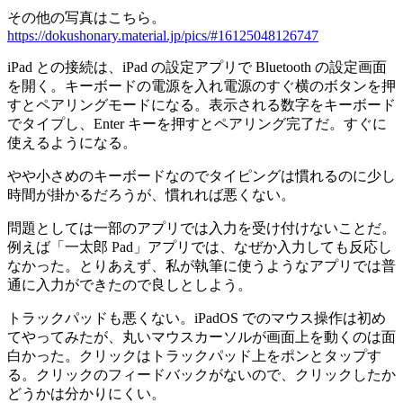
その他の写真はこちら。
https://dokushonary.material.jp/pics/#16125048126747
iPad との接続は、iPad の設定アプリで Bluetooth の設定画面
を開く。キーボードの電源を入れ電源のすぐ横のボタンを押
すとペアリングモードになる。表示される数字をキーボード
でタイプし、Enter キーを押すとペアリング完了だ。すぐに
使えるようになる。
やや小さめのキーボードなのでタイピングは慣れるのに少し
時間が掛かるだろうが、慣れれば悪くない。
問題としては一部のアプリでは入力を受け付けないことだ。
例えば「一太郎 Pad」アプリでは、なぜか入力しても反応し
なかった。とりあえず、私が執筆に使うようなアプリでは普
通に入力ができたので良しとしよう。
トラックパッドも悪くない。iPadOS でのマウス操作は初め
てやってみたが、丸いマウスカーソルが画面上を動くのは面
白かった。クリックはトラックパッド上をポンとタップす
る。クリックのフィードバックがないので、クリックしたか
どうかは分かりにくい。