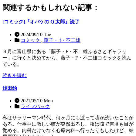
関連するかもしれない記事：
[コミック]『オバケの Q 太郎』読了
2024/09/10 Tue
コミック ,
藤子・ f・不二雄
９月に富山県にある「藤子・F・不二雄ふるさとギャラリ
ー」に行くと決めてから、藤子・F・不二雄コミックを読ん
でいる。
続きを読む
浅田飴
2021/05/10 Mon
ライフハック
私はサラリーマン時代、何ヶ月にも渡って咳が続いたことが
ある。仕事中に激しい咳が突然出るし、夜は咳で何度も目が
覚める。内科だけでなく心療内科へ行ったりもしたけど、結