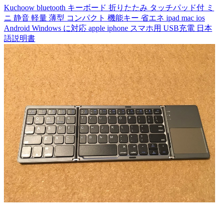
Kuchoow bluetooth キーボード 折りたたみ タッチパッド付 ミ
ニ 静音 軽量 薄型 コンパクト 機能キー 省エネ ipad mac ios
Android Windows に対応 apple iphone スマホ用 USB充電 日本
語説明書