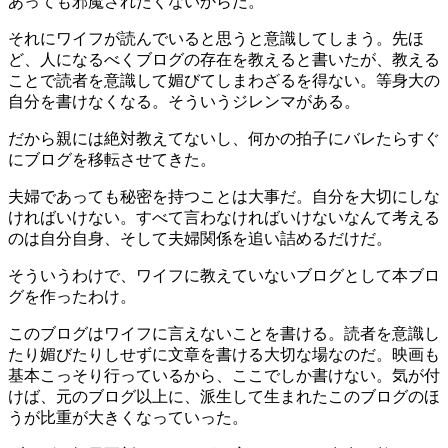
あっても邪魔されたくないからだ。
それにワイフが読んでいると思うと意識してしまう。先ほ
ど、人になるべくブログの存在を教えると書いたが、教える
ことで読者を意識して媚びてしまわざるを得ない。等身大の
自分を書けなくなる。そういうジレンマがある。
だから親には絶対教えてないし、何かの拍子にバレたらすぐ
にブログを移転させてきた。
夫婦であっても秘密を持つことは大事だ。自分を大切にしな
ければいけない。すべて言わなければいけないなんて考える
のは自分自身、そして夫婦関係を追い詰めるだけだ。
そういうわけで、ワイフに教えていないブログとして本ブロ
グを作ったわけ。
このブログはワイフに言えないことを書ける。読者を意識し
たり媚びたりしせずに文章を書ける大切な場なのだ。映画も
基本こっそり行っているから、ここでしか書けない。気が付
けば、元のブログ以上に、派生して生まれたこのブログのほ
うが比重が大きくなっていった。