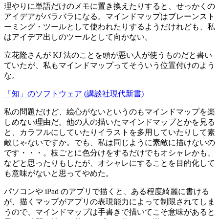
理やりに単語だけのメモに置き換えたりすると、せっかくの
アイデアがバラバラになる。マインドマップはブレーンスト
ーミング・ツールとして使われたりするようだけれども、私
はアイデア出しのツールとして向かない。
立花隆さんが KJ 法のことを頭が悪い人が使うものだと書い
ていたが、私もマインドマップってそういう位置付けのよう
な。
「知」のソフトウェア (講談社現代新書)
私の問題だけど、絵心がないというのもマインドマップを楽
しめない理由だ。他の人の描いたマインドマップとかを見る
と、カラフルにしていたりイラストを多用していたりして素
敵じゃないですか。でも、私は同じように素敵に描けないの
です・・・。枝ごとに色分けをするだけでもオシャレかも、
などと思ったりもしたが、オシャレにすることを目的化して
も意味がないと思ってやめた。
パソコンや iPad のアプリで描くと、ある程度綺麗に書ける
が、描くマップがアプリの表現能力によって制限されてしま
うので、マインドマップは手書きで描いてこそ意味があると