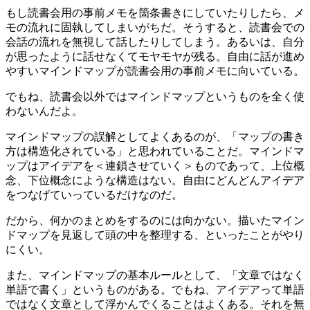
もし読書会用の事前メモを箇条書きにしていたりしたら、メ
モの流れに固執してしまいがちだ。そうすると、読書会での
会話の流れを無視して話したりしてしまう。あるいは、自分
が思ったように話せなくてモヤモヤが残る。自由に話が進め
やすいマインドマップが読書会用の事前メモに向いている。
でもね、読書会以外ではマインドマップというものを全く使
わないんだよ。
マインドマップの誤解としてよくあるのが、「マップの書き
方は構造化されている」と思われていることだ。マインドマ
ップはアイデアを＜連鎖させていく＞ものであって、上位概
念、下位概念にような構造はない。自由にどんどんアイデア
をつなげていっているだけなのだ。
だから、何かのまとめをするのには向かない。描いたマイン
ドマップを見返して頭の中を整理する、といったことがやり
にくい。
また、マインドマップの基本ルールとして、「文章ではなく
単語で書く」というものがある。でもね、アイデアって単語
ではなく文章として浮かんでくることはよくある。それを無