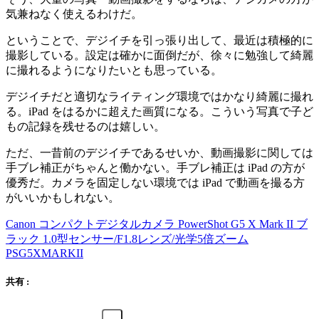
気兼ねなく使えるわけだ。
ということで、デジイチを引っ張り出して、最近は積極的に
撮影している。設定は確かに面倒だが、徐々に勉強して綺麗
に撮れるようになりたいとも思っている。
デジイチだと適切なライティング環境ではかなり綺麗に撮れ
る。iPad をはるかに超えた画質になる。こういう写真で子ど
もの記録を残せるのは嬉しい。
ただ、一昔前のデジイチであるせいか、動画撮影に関しては
手ブレ補正がちゃんと働かない。手ブレ補正は iPad の方が
優秀だ。カメラを固定しない環境では iPad で動画を撮る方
がいいかもしれない。
Canon コンパクトデジタルカメラ PowerShot G5 X Mark II ブ
ラック 1.0型センサー/F1.8レンズ/光学5倍ズーム
PSG5XMARKII
共有 :