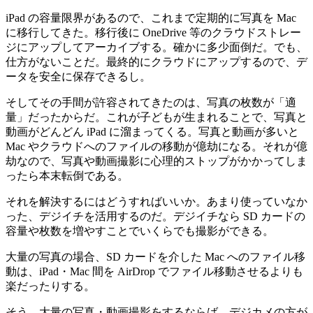
iPad の容量限界があるので、これまで定期的に写真を Mac
に移行してきた。移行後に OneDrive 等のクラウドストレー
ジにアップしてアーカイブする。確かに多少面倒だ。でも、
仕方がないことだ。最終的にクラウドにアップするので、デ
ータを安全に保存できるし。
そしてその手間が許容されてきたのは、写真の枚数が「適
量」だったからだ。これが子どもが生まれることで、写真と
動画がどんどん iPad に溜まってくる。写真と動画が多いと
Mac やクラウドへのファイルの移動が億劫になる。それが億
劫なので、写真や動画撮影に心理的ストップがかかってしま
ったら本末転倒である。
それを解決するにはどうすればいいか。あまり使っていなか
った、デジイチを活用するのだ。デジイチなら SD カードの
容量や枚数を増やすことでいくらでも撮影ができる。
大量の写真の場合、SD カードを介した Mac へのファイル移
動は、iPad・Mac 間を AirDrop でファイル移動させるよりも
楽だったりする。
そう、大量の写真・動画撮影をするならば、デジカメの方が