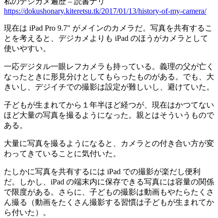
私のデジカメ遍歴 – 読書ナリ
https://dokushonary.kiteretsu.tk/2017/01/13/history-of-my-camera/
現在は iPad Pro 9.7" がメインのカメラだ。写真を共有するこ
とを考えると、デジカメよりも iPad のほうがカメラとして
使いやすい。
一応デジタル一眼レフカメラも持っている。義理の父が亡く
なったときに形見分けとしてもらったものがある。でも、大
きいし、デジイチでの撮影は設定が難しいし、避けていた。
子どもが生まれてから１年半ほど経つが、現在はかつてない
ほど大量の写真を撮るようになった。親とはそういうもので
ある。
大量に写真を撮るようになると、カメラとの付き合い方が変
わってきていることに気付いた。
たしかに写真を共有するには iPad での撮影が楽だし便利
だ。しかし、iPad の端末内に保存できる写真には容量の関係
で限度がある。さらに、子どもの撮影は動画もやたらたくさ
ん撮る（動画をたくさん撮影する習慣は子どもが生まれてか
ら付いた）。