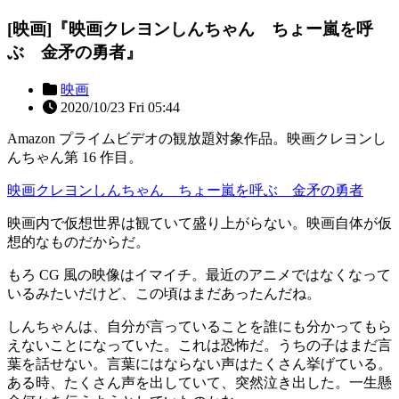
[映画]『映画クレヨンしんちゃん ちょー嵐を呼
ぶ 金矛の勇者』
映画
2020/10/23 Fri 05:44
Amazon プライムビデオの観放題対象作品。映画クレヨンし
んちゃん第 16 作目。
映画クレヨンしんちゃん ちょー嵐を呼ぶ 金矛の勇者
映画内で仮想世界は観ていて盛り上がらない。映画自体が仮
想的なものだからだ。
もろ CG 風の映像はイマイチ。最近のアニメではなくなって
いるみたいだけど、この頃はまだあったんだね。
しんちゃんは、自分が言っていることを誰にも分かってもら
えないことになっていた。これは恐怖だ。うちの子はまだ言
葉を話せない。言葉にはならない声はたくさん挙げている。
ある時、たくさん声を出していて、突然泣き出した。一生懸