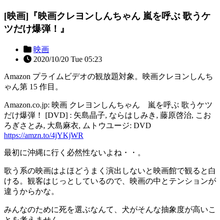
[映画]『映画クレヨンしんちゃん 嵐を呼ぶ 歌うケ
ツだけ爆弾！』
映画
2020/10/20 Tue 05:23
Amazon プライムビデオの観放題対象。映画クレヨンしんち
ゃん第 15 作目。
Amazon.co.jp: 映画 クレヨンしんちゃん 嵐を呼ぶ 歌うケツ
だけ爆弾！ [DVD] : 矢島晶子, ならはしみき, 藤原啓治, こお
ろぎさとみ, 大島麻衣, ムトウユージ: DVD
https://amzn.to/4jYKjWR
最初に沖縄に行く必然性ないよね・・。
歌う系の映画はよほどうまく演出しないと映画館で観ると白
ける。観客はじっとしているので、映画の中とテンションが
違うからかな。
みんなのために死を選ぶなんて、犬がそんな抽象度が高いこ
とを考えません。