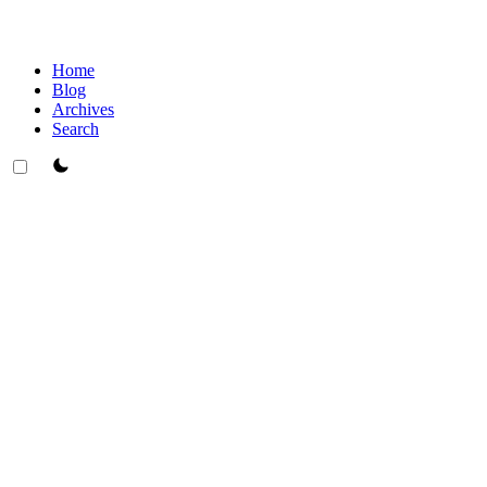
Home
Blog
Archives
Search
theme switcher