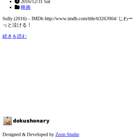
2016/12/31 Sat
映画
Sully (2016) – IMDb http://www.imdb.com/title/tt3263904/ じわー
っと泣ける！
続きを読む
Designed & Developed by
Zeon Studio