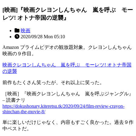
[映画]『映画クレヨンしんちゃん 嵐を呼ぶ モー
レツ! オトナ帝国の逆襲』
映画
2020/09/28 Mon 05:10
Amazon プライムビデオの観放題対象。クレヨンしんちゃん
映画の９作目。
映画クレヨンしんちゃん 嵐を呼ぶ モーレツ! オトナ帝国
の逆襲
前作もたくさん笑ったが、それ以上に笑った。
［映画］『映画クレヨンしんちゃん 嵐を呼ぶジャングル』
– 読書ナリ
https://dokushonary.kiteretsu.tk/2020/09/24/film-review-crayon-
shinchan-the-movie-8/
単に楽しいだけじゃなく、内容もすごく良かった。過去９作
中ベストだ。