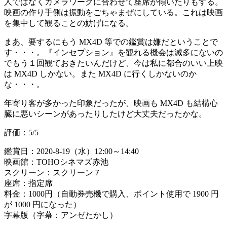
人ではなくカメラワークに合わせて座席が傾いたりもする。
映画の作り手側は振動をごちゃまぜにしている。これは映画
を集中して観ることの妨げになる。
まあ、要するにもう MX4D 等での鑑賞は嫌だということで
す・・・。『インセプション』を観れる機会は滅多にないの
でもう１回観ておきたいんだけど、今は私に都合のいい上映
は MX4D しかない。また MX4D に行くしかないのか
な・・・。
年寄り客が多かった印象だったが、映画も MX4D も結構心
臓に悪いシーンがあったりしたけど大丈夫だったかな。
評価：5/5
鑑賞日：2020-8-19（水）12:00～14:40
映画館：TOHOシネマズ赤池
スクリーン：スクリーン７
座席：指定席
料金：1000円（自動券売機で購入、ポイント使用で 1900 円
が 1000 円になった）
字幕版（字幕：アンゼたかし）