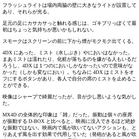
フラッシュライトは場内両脇の壁に大きなライトが設置して
あり、それらが光る。
足元の足にカサカサっと触れる感じは、ゴキブリっぽくて最
初はちょっと気持ちが悪いかもしれない。
スモークはスクリーンの前に下から煙がモクモク出てくる。
4DX にあった、ミスト（水しぶき）やにおいはなかった。
まあミストは濡れたり、化粧が落ちるのを嫌がる人もいるだ
ろうし、4DX は１つのにおいしかなかったいので意味がな
かった（しかも変なにおい）。ちなみに 4DX はミストをオ
フにするボタンがあり、各人で自分の席のミストを止めるこ
とができる。
映像はシャープで綺麗だったが、音が少し悪いような気がし
た。
MX4D の全体的な印象は「雑」だった。振動は個々の座席
が振動する D-BOX と比べると、映画に没入できるほど絶妙
な振動ではない。映画内で風が吹いてないアクションも、と
りあえず風を出す効果で代用していた（発砲があると風が吹