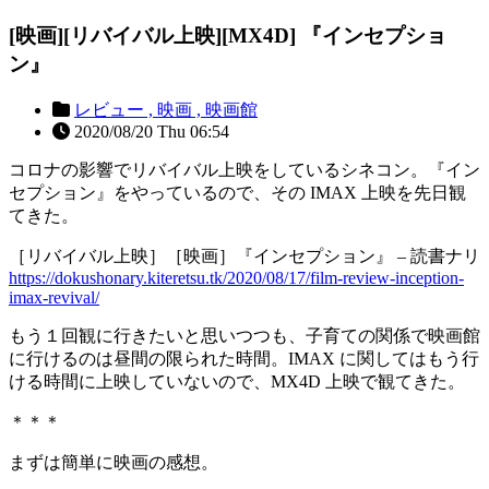
[映画][リバイバル上映][MX4D] 『インセプショ
ン』
レビュー ,
映画 ,
映画館
2020/08/20 Thu 06:54
コロナの影響でリバイバル上映をしているシネコン。『イン
セプション』をやっているので、その IMAX 上映を先日観
てきた。
［リバイバル上映］［映画］『インセプション』 – 読書ナリ
https://dokushonary.kiteretsu.tk/2020/08/17/film-review-inception-
imax-revival/
もう１回観に行きたいと思いつつも、子育ての関係で映画館
に行けるのは昼間の限られた時間。IMAX に関してはもう行
ける時間に上映していないので、MX4D 上映で観てきた。
＊＊＊
まずは簡単に映画の感想。