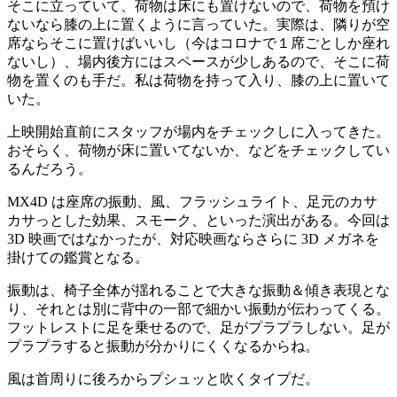
そこに立っていて、荷物は床にも置けないので、荷物を預け
ないなら膝の上に置くように言っていた。実際は、隣りが空
席ならそこに置けばいいし（今はコロナで１席ごとしか座れ
ないし）、場内後方にはスペースが少しあるので、そこに荷
物を置くのも手だ。私は荷物を持って入り、膝の上に置いて
いた。
上映開始直前にスタッフが場内をチェックしに入ってきた。
おそらく、荷物が床に置いてないか、などをチェックしてい
るんだろう。
MX4D は座席の振動、風、フラッシュライト、足元のカサ
カサっとした効果、スモーク、といった演出がある。今回は
3D 映画ではなかったが、対応映画ならさらに 3D メガネを
掛けての鑑賞となる。
振動は、椅子全体が揺れることで大きな振動＆傾き表現とな
り、それとは別に背中の一部で細かい振動が伝わってくる。
フットレストに足を乗せるので、足がプラプラしない。足が
プラプラすると振動が分かりにくくなるからね。
風は首周りに後ろからプシュッと吹くタイプだ。