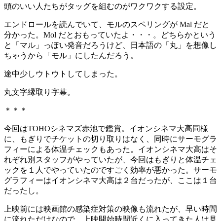
頭のいい人たちがタッグを組むのがワクワクする設定。
エンドロールを読んでいて、モルのスペリングが Mal だと
分かった。Mol だとおもっていたよ・・・。どちらかという
と「マル」っぽい発音だろうけど、日本語の「丸」を想像し
ちゃうから「モル」にしたんだろう。
途中少しウトウトしてしまった。
丸文字縁取り字幕。
＊＊＊
今回はTOHOシネマズ赤池で鑑賞。イオンシネマ大高同様
に、もぎりでチケットの切り取りはなく、同時にサーモグラ
フィーによる体温チェックもあった。イオンシネマ大高はそ
れぞれ別スタッフがやっていたが、今回はもぎりと体温チェ
ックを１人でやっていたのですごく効率が悪かった。サーモ
グラフィーはイオンシネマ大高は２台だったが、ここは１台
だったし。
上映前には映画館の感染症対策の映像も流れたが、早い時間
に流れただけなので、上映開始時間近くに入ってきた人は見