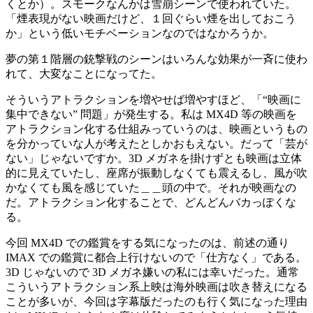
くとか）。スモークなんかは雪崩シーンで使われていた。
「煙表現がない映画だけど、１回ぐらい煙を出しておこう
か」という低いモチベーションなのではなかろうか。
夢の第１階層の銃撃戦のシーンはいろんな効果が一斉に使わ
れて、大変なことになってた。
そういうアトラクションを増やせば増やすほど、「“映画に
集中できない” 問題」が発生する。私は MX4D 等の映画を
アトラクション化する仕組みっていうのは、映画というもの
を分かっていな人が考えたとしかおもえない。だって「芸が
ない」じゃないですか。3D メガネを掛けずとも映画は立体
的に見えていたし、座席が振動しなくても震えるし、風が吹
かなくても風を感じていた＿＿頭の中で。それが映画なの
だ。アトラクション化することで、どんどんバカっぽくな
る。
今回 MX4D での鑑賞をする気になったのは、前述の通り
IMAX での鑑賞に都合上行けないので「仕方なく」である。
3D じゃないので 3D メガネ嫌いの私には幸いだった。通常
こういうアトラクション系上映は海外映画は吹き替えになる
ことが多いが、今回は字幕版だったのも行く気になった理由