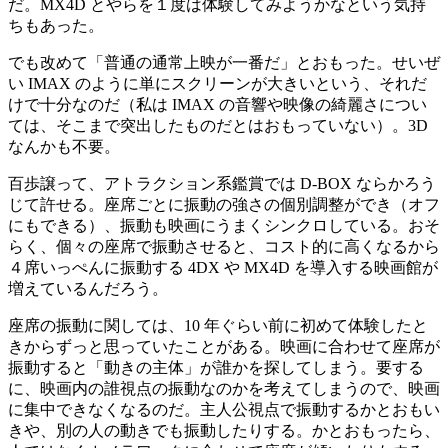
だ。MX4D とやらを１度は体験してみようかなという気持
ちもあった。
でも改めて「普通の通常上映が一番だ」とおもった。せいぜ
い IMAX のように単にスクリーンが大きいという、それだ
けで十分なのだ（私は IMAX の音響や映像の綺麗さについ
ては、そこまで突出したものだとはおもっていない）。3D
なんかも不要。
百歩譲って、アトラクション系鑑賞では D-BOX ならかろう
じて許せる。座席ごとに振動の強さの個別調整ができ（オフ
にもできる）、振動も映画にうまくシンクロしている。おそ
らく、個々の座席で振動させると、コスト的に高くなるから
４席いっぺんに振動する 4DX や MX4D を導入する映画館が
増えているんだろう。
座席の振動に関しては、10 年ぐらい前に初めて体験したと
きからずっと思っていたことがある。映画に合わせて座席が
振動すると「動きの主体」が誰かを探してしまう。要する
に、映画内の誰視点の振動なのかを考えてしまうので、映画
に集中できなくなるのだ。主人公視点で振動するかとおもい
きや、別の人の動きでも振動したりする。かとおもったら、