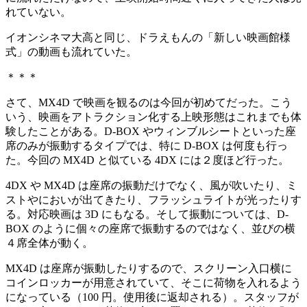
れていない。
イオンシネマ大高と同じ、ドラえもんの「新しい映画館様
式」の動画も流れていた。
＊＊＊
さて、MX4D で映画を観るのは今回が初めてだった。こう
いう、映画をアトラクション化する上映形態はこれまでも体
験したことがある。D-BOX やウィンブルシートといった座
席のみが振動するタイプでは、特に D-BOX は何度も行っ
た。今回の MX4D と似ている 4DX には２度ほど行った。
4DX や MX4D は座席の振動だけでなく、風が吹いたり、ミ
ストやにおいが出てきたり、フラッシュライトが光ったりす
る。対応映画は 3D にもなる。そして振動については、D-
BOX のように個々の座席で振動するのではなく、並びの横
４席全体が動く。
MX4D は座席が振動したりするので、スクリーン入口横に
コインロッカーが用意されていて、そこに荷物を入れるよう
になっている（100 円。使用後に返却される）。スタッフが