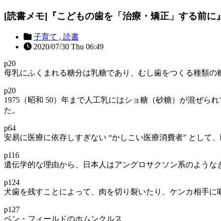
[読書メモ]『こどもの歯を「治療・矯正」する前に
子育て ,
読書
2020/07/30 Thu 06:49
p20
母乳にふくまれる糖分は乳糖であり、むし歯をつくる種類の
p20
1975（昭和 50）年まで人工乳にはショ糖（砂糖）が混
た。
p64
安易に医療に依存しすぎない “かしこい医療消費者” とし
p116
遺伝学的な理由から、日本人はアングロサクソン系のような
p124
犬歯を残すことによって、肉を切り裂いたり、ケンカ相手に
p127
ペン・フィールドのホムンクルス