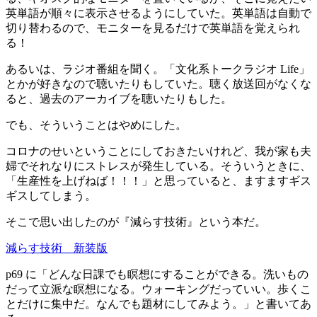
英単語が順々に表示させるようにしていた。英単語は自動で
切り替わるので、モニターを見るだけで英単語を覚えられ
る！
あるいは、ラジオ番組を聞く。「文化系トークラジオ Life」
とかが好きなので聴いたりもしていた。聴く放送回がなくな
ると、過去のアーカイブを聴いたりもした。
でも、そういうことはやめにした。
コロナのせいということにしておきたいけれど、我が家も夫
婦でそれなりにストレスが発生している。そういうときに、
「生産性を上げねば！！！」と思っていると、ますますギス
ギスしてしまう。
そこで思い出したのが『減らす技術』という本だ。
減らす技術 新装版
p69 に「どんな日課でも瞑想にすることができる。洗いもの
だって立派な瞑想になる。ウォーキングだっていい。歩くこ
とだけに集中だ。なんでも題材にしてみよう。」と書いてあ