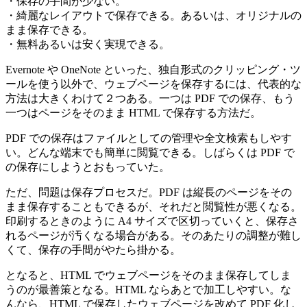
・保存の手間が少ない。
・綺麗なレイアウトで保存できる。あるいは、オリジナルの
まま保存できる。
・無料あるいは安く実現できる。
Evernote や OneNote といった、独自形式のクリッピング・ツ
ールを使う以外で、ウェブページを保存するには、代表的な
方法は大きくわけて２つある。一つは PDF での保存、もう
一つはページをそのまま HTML で保存する方法だ。
PDF での保存はファイルとしての管理や全文検索もしやす
い。どんな端末でも簡単に閲覧できる。しばらくは PDF で
の保存にしようとおもっていた。
ただ、問題は保存プロセスだ。PDF は縦長のページをその
まま保存することもできるが、それだと閲覧性が悪くなる。
印刷するときのように A4 サイズで区切っていくと、保存さ
れるページが汚くなる場合がある。そのあたりの調整が難し
くて、保存の手間がやたら掛かる。
となると、HTML でウェブページをそのまま保存してしま
うのが最善策となる。HTML ならあとで加工しやすい。な
んなら、HTML で保存したウェブページを改めて PDF 化し