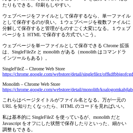
たりもできる。印刷もしやすい。
ウェブページをファイルとして保存するなら、単一ファイル
として保存するのが良い。１ウェブページを複数ファイルに
分解して保存すると管理がものすごく大変になる。１ウェブ
ページを１ HTML で保存する方式でいこう。
ウェブページを単一ファイルとして保存できる Chrome 拡張
は、SingleFileZe と monolith がある（monolith はコマンドラ
インツールもある）。
SingleFileZ – Chrome Web Store
https://chrome.google.com/webstore/detail/singlefilez/offkdfbbigofc
Monolith – Chrome Web Store
https://chrome.google.com/webstore/detail/monolith/koalogomkahjl
これらはページタイトルがファイル名となる。万が一元の
URL を知りたくなったら、HTML のコードを見ればいい。
私は基本的に SingleFileZ を使っているが、monolith だと
Javascript をオフにした状態で保存したりといった、細かい
調整もできる。