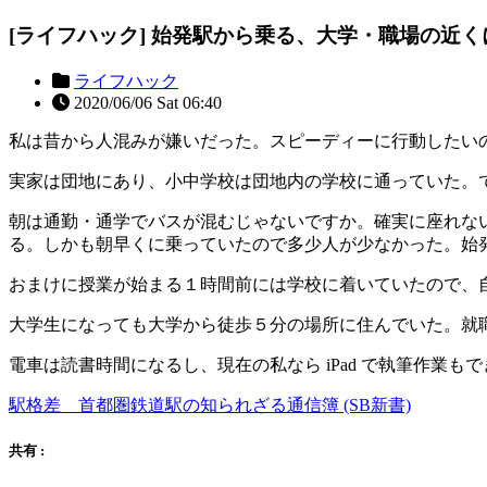
[ライフハック] 始発駅から乗る、大学・職場の近く
ライフハック
2020/06/06 Sat 06:40
私は昔から人混みが嫌いだった。スピーディーに行動したい
実家は団地にあり、小中学校は団地内の学校に通っていた。
朝は通勤・通学でバスが混むじゃないですか。確実に座れな
る。しかも朝早くに乗っていたので多少人が少なかった。始
おまけに授業が始まる１時間前には学校に着いていたので、
大学生になっても大学から徒歩５分の場所に住んでいた。就
電車は読書時間になるし、現在の私なら iPad で執筆作業
駅格差 首都圏鉄道駅の知られざる通信簿 (SB新書)
共有 :