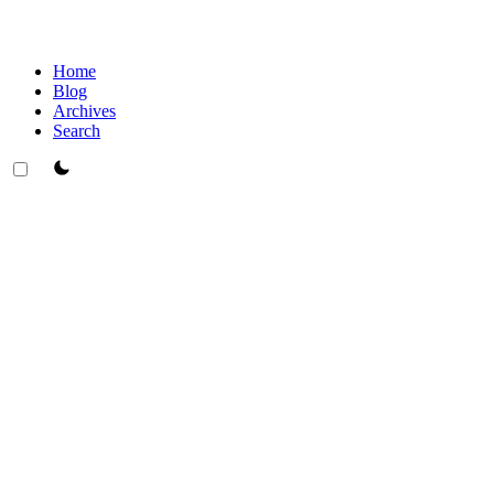
Home
Blog
Archives
Search
theme switcher